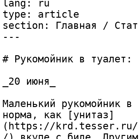
lang: ru

type: article

section: Главная / Стать
---

# Рукомойник в туалет: 
_20 июня_

Маленький рукомойник в 
норма, как [унитаз]
(https://krd.tesser.ru/
/) вкупе с биде. Другим