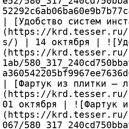
e52/580_317_240cd750bba
52292c6ab06ba60e9b7b77c
| [Удобство систем инст
(https://krd.tesser.ru/
s/) | 14 октября | ![Уд
(https://krd.tesser.ru/
1ab/580_317_240cd750bba
a360542205bf9967ee7636d
| [Фартук из плитки – л
(https://krd.tesser.ru/
01 октября | ![Фартук и
(https://krd.tesser.ru/
067/580_317_240cd750bba