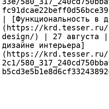
33e/580_317_240cd750bba
fc91dcae22beff0d56bce39
| [Функциональность в д
(https://krd.tesser.ru/
design/) | 27 августа |
дизайне интерьера]
(https://krd.tesser.ru/
2c1/580_317_240cd750bba
b5cd3e5b1e8d6cf33243892