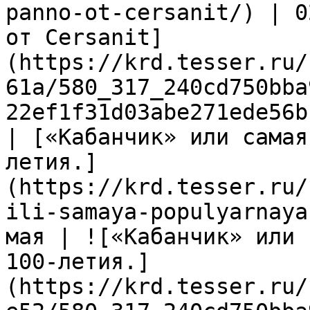
panno-ot-cersanit/) | 0
от Cersanit]
(https://krd.tesser.ru/
61a/580_317_240cd750bba
22ef1f31d03abe271ede56b
| [«Кабанчик» или самая
летия.]
(https://krd.tesser.ru/
ili-samaya-populyarnaya
мая | ![«Кабанчик» или 
100-летия.]
(https://krd.tesser.ru/