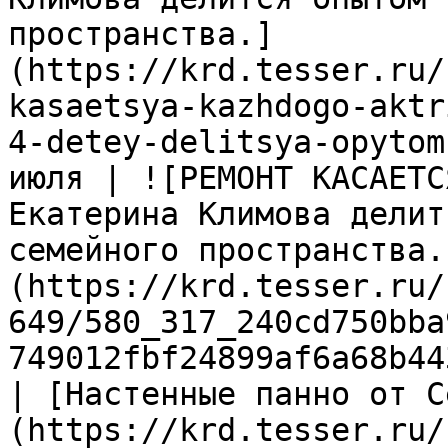
пространства.]
(https://krd.tesser.ru/
kasaetsya-kazhdogo-aktr
4-detey-delitsya-opytom
июля | ![РЕМОНТ КАСАЕТС
Екатерина Климова делит
семейного пространства.
(https://krd.tesser.ru/
649/580_317_240cd750bba
749012fbf24899af6a68b44
| [Настенные панно от C
(https://krd.tesser.ru/