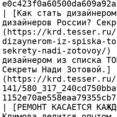
e0c423f0a60500da609a92a
| [Как стать дизайнером
дизайнеров России? Секр
(https://krd.tesser.ru/
dizaynerom-iz-spiska-to
sekrety-nadi-zotovoy/) 
дизайнером из списка ТО
Секреты Нади Зотовой.]
(https://krd.tesser.ru/
141/580_317_240cd750bba
1152e70ae558eaa79355cb7
| [РЕМОНТ КАСАЕТСЯ КАЖД
Климова делится опытом 