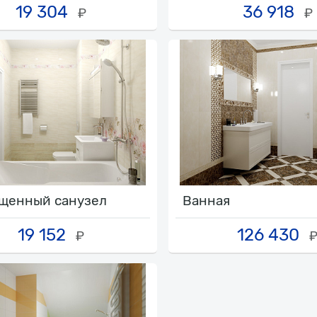
19 304
36 918
₽
₽
щенный санузел
Ванная
19 152
126 430
₽