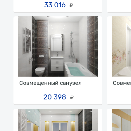
33 016
₽
Совмещенный санузел
Совме
20 398
₽