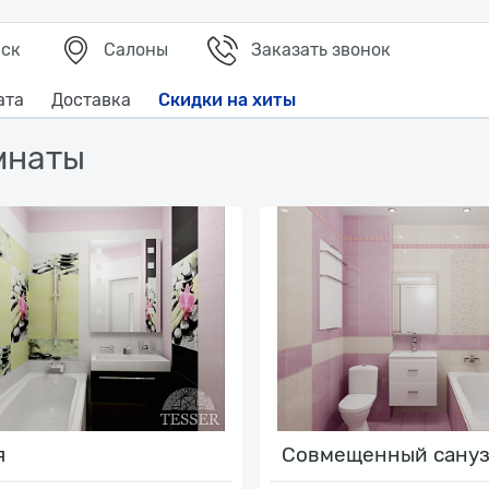
ск
Салоны
Заказать звонок
ата
Доставка
Скидки на хиты
нит
(662)
мнаты
0)
роекты
(800+)
ешения для ванной
(550+)
я
Совмещенный сану