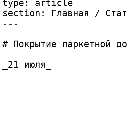
type: article

section: Главная / Стать
---

# Покрытие паркетной до
_21 июля_
