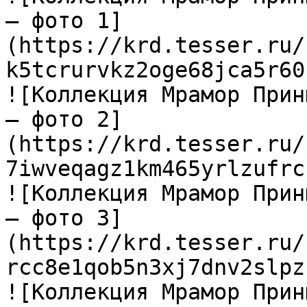
— фото 1]
(https://krd.tesser.ru/
k5tcrurvkz2oge68jca5r60
![Коллекция Мрамор Прин
— фото 2]
(https://krd.tesser.ru/
7iwveqagz1km465yrlzufrc
![Коллекция Мрамор Прин
— фото 3]
(https://krd.tesser.ru/
rcc8e1qob5n3xj7dnv2slpz
![Коллекция Мрамор Прин