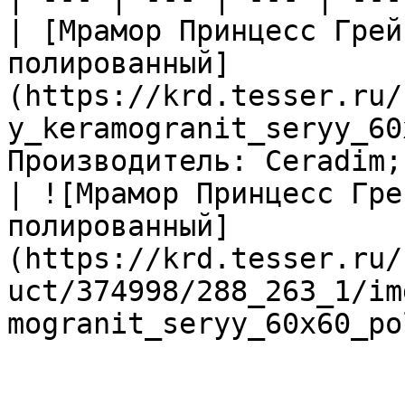
| [Мрамор Принцесс Грей
полированный]
(https://krd.tesser.ru/
y_keramogranit_seryy_60
Производитель: Ceradim; 
| ![Мрамор Принцесс Гре
полированный]
(https://krd.tesser.ru/
uct/374998/288_263_1/im
mogranit_seryy_60x60_po