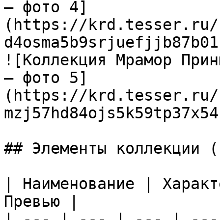
— фото 4]
(https://krd.tesser.ru/
d4osma5b9srjuefjjb87b01
![Коллекция Мрамор Прин
— фото 5]
(https://krd.tesser.ru/
mzj57hd84ojs5k59tp37x54
## Элементы коллекции (1
| Наименование | Характ
Превью |

| --- | --- | --- | ---