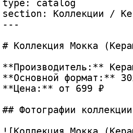
type: catalog

section: Коллекции / Ке
---

# Коллекция Мокка (Кера
**Производитель:** Керам
**Основной формат:** 30x
**Цена:** от 699 ₽

## Фотографии коллекции

![Коллекция Мокка (Кера