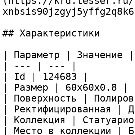
(https://krd.tesser.ru/
xnbsis90jzgyj5yffg2q8k6
## Характеристики

| Параметр | Значение |

| --- | --- |

| Id | 124683 |

| Размер | 60x60x0.8 |

| Поверхность | Полиров
| Ректифицированная | Да
| Коллекция | Статуарио
| Место в коллекции | Б