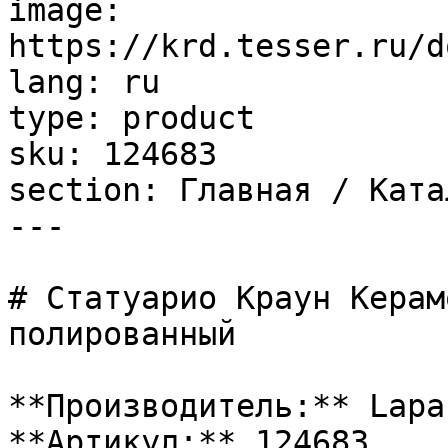
image: 
https://krd.tesser.ru/d
lang: ru

type: product

sku: 124683

section: Главная / Ката
---

# Статуарио Краун Керам
полированный

**Производитель:** Lapar
**Артикул:** 124683
