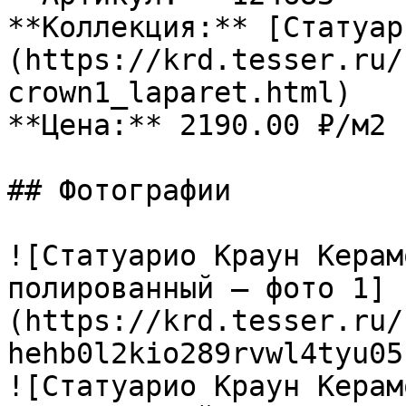
**Коллекция:** [Статуар
(https://krd.tesser.ru/
crown1_laparet.html)

**Цена:** 2190.00 ₽/м2

## Фотографии

![Статуарио Краун Керам
полированный — фото 1]
(https://krd.tesser.ru/
hehb0l2kio289rvwl4tyu05
![Статуарио Краун Керам