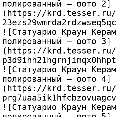
полированный — фото 2]
(https://krd.tesser.ru/
23ezs29wmrda2rdzwseq5qc
![Статуарио Краун Керам
полированный — фото 3]
(https://krd.tesser.ru/
p3d9ihh21hgrnjimqx0hhpt
![Статуарио Краун Керам
полированный — фото 4]
(https://krd.tesser.ru/
prg7uaa5ik1hfcbzovuagcv
![Статуарио Краун Керам
полированный — фото 5]