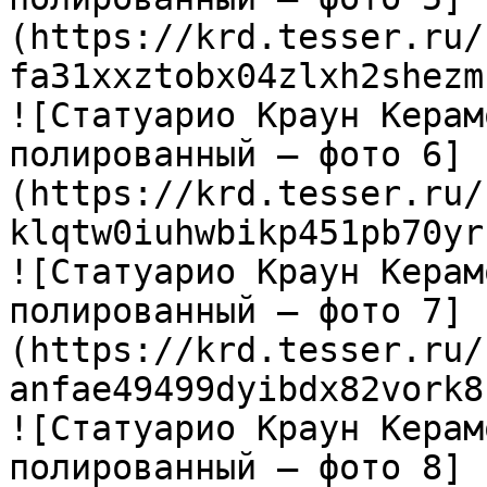
(https://krd.tesser.ru/
fa31xxztobx04zlxh2shezm
![Статуарио Краун Керам
полированный — фото 6]
(https://krd.tesser.ru/
klqtw0iuhwbikp451pb70yr
![Статуарио Краун Керам
полированный — фото 7]
(https://krd.tesser.ru/
anfae49499dyibdx82vork8
![Статуарио Краун Керам
полированный — фото 8]