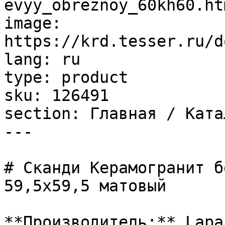
evyy_obreznoy_60kh60.htm
image: 
https://krd.tesser.ru/d
lang: ru

type: product

sku: 126491

section: Главная / Ката
---

# Сканди Керамогранит б
59,5х59,5 матовый

**Производитель:** Lapar