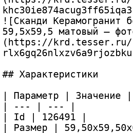
khc30ie874acug3ff65iqa3
![Сканди Керамогранит б
59,5х59,5 матовый — фот
(https://krd.tesser.ru/
rlx6gq26nlxzv6a9rjozbku
## Характеристики

| Параметр | Значение |

| --- | --- |

| Id | 126491 |

| Размер | 59,50x59,50x