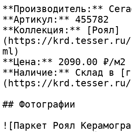
**Производитель:** Cerad
**Артикул:** 455782

**Коллекция:** [Роял]
(https://krd.tesser.ru/
ml)

**Цена:** 2090.00 ₽/м2

**Наличие:** Склад в [г
(https://krd.tesser.ru/
## Фотографии

![Паркет Роял Керамогра