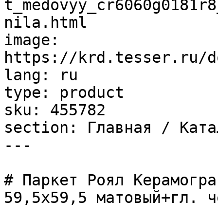
t_medovyy_cr6060g0181r8
nila.html

image: 
https://krd.tesser.ru/d
lang: ru

type: product

sku: 455782

section: Главная / Ката
---

# Паркет Роял Керамогра
59,5х59,5 матовый+гл. ч