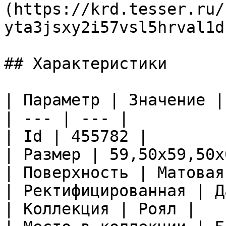
(https://krd.tesser.ru/
yta3jsxy2i57vsl5hrval1d
## Характеристики

| Параметр | Значение |

| --- | --- |

| Id | 455782 |

| Размер | 59,50x59,50x
| Поверхность | Матовая
| Ректифицированная | Да
| Коллекция | Роял |
