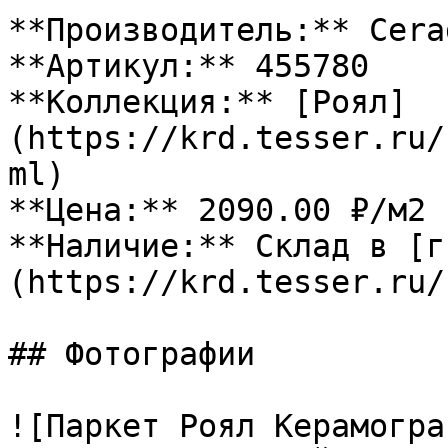
**Производитель:** Cerad
**Артикул:** 455780

**Коллекция:** [Роял]
(https://krd.tesser.ru/
ml)

**Цена:** 2090.00 ₽/м2

**Наличие:** Склад в [г
(https://krd.tesser.ru/
## Фотографии

![Паркет Роял Керамогра