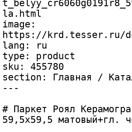
t_belyy_cr6060g0191r8_5
la.html

image: 
https://krd.tesser.ru/d
lang: ru

type: product

sku: 455780

section: Главная / Ката
---

# Паркет Роял Керамогра
59,5х59,5 матовый+гл. ч