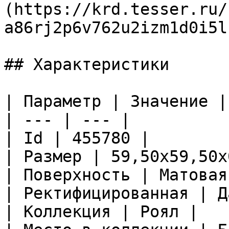
(https://krd.tesser.ru/
a86rj2p6v762u2izm1d0i5l
## Характеристики

| Параметр | Значение |

| --- | --- |

| Id | 455780 |

| Размер | 59,50x59,50x
| Поверхность | Матовая
| Ректифицированная | Да
| Коллекция | Роял |
