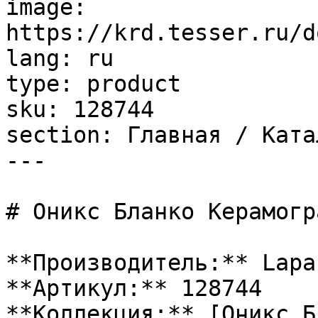
image: 
https://krd.tesser.ru/d
lang: ru

type: product

sku: 128744

section: Главная / Ката
---

# Оникс Бланко Керамогр
**Производитель:** Lapar
**Артикул:** 128744

**Коллекция:** [Оникс Б