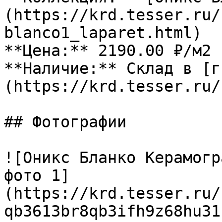
(https://krd.tesser.ru/
blanco1_laparet.html)

**Цена:** 2190.00 ₽/м2

**Наличие:** Склад в [г
(https://krd.tesser.ru/
## Фотографии

![Оникс Бланко Керамогр
фото 1]
(https://krd.tesser.ru/
qb3613br8qb3ifh9z68hu31