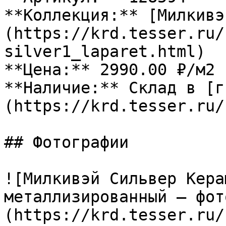
**Коллекция:** [Милкивэ
(https://krd.tesser.ru/
silver1_laparet.html)

**Цена:** 2990.00 ₽/м2

**Наличие:** Склад в [г
(https://krd.tesser.ru/
## Фотографии

![Милкивэй Сильвер Кера
металлизированный — фот
(https://krd.tesser.ru/