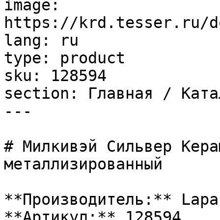
image: 
https://krd.tesser.ru/d
lang: ru

type: product

sku: 128594

section: Главная / Ката
---

# Милкивэй Сильвер Кера
металлизированный

**Производитель:** Lapar
**Артикул:** 128594
