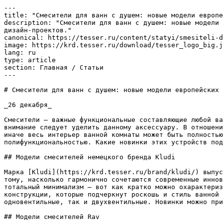
---

title: "Смесители для ванн с душем: новые модели европе
description: "Смесители для ванн с душем: новые модели 
дизайн-проектов."

canonical: https://tesser.ru/content/statyi/smesiteli-d
image: https://krd.tesser.ru/download/tesser_logo_big.j
lang: ru

type: article

section: Главная / Статьи

---

# Смесители для ванн с душем: новые модели европейских 
_26 декабря_

Смесители – важные функциональные составляющие любой ва
внимание следует уделить данному аксессуару. В отношени
иначе весь интерьер ванной комнаты может быть полностью
полифункциональностью. Какие новинки этих устройств под
## Модели смесителей немецкого бренда Kludi

Марка [Kludi](https://krd.tesser.ru/brand/kludi/) выпус
тому, насколько гармонично сочетаются современные иннов
тотальный минимализм – вот как кратко можно охарактериз
конструкции, которые подчеркнут роскошь и стиль ванной 
одновентильные, так и двухвентильные. Новинки можно при
## Модели смесителей Rav
