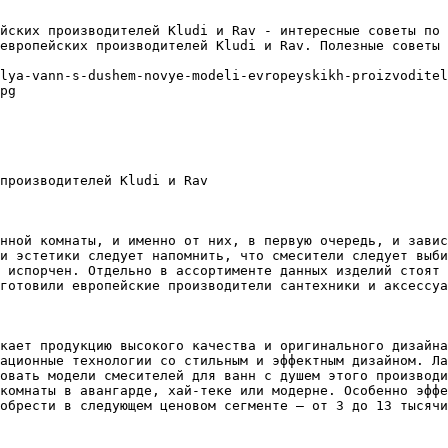
йских производителей Kludi и Rav - интересные советы по 
европейских производителей Kludi и Rav. Полезные советы 
lya-vann-s-dushem-novye-modeli-evropeyskikh-proizvoditel
pg

производителей Kludi и Rav

нной комнаты, и именно от них, в первую очередь, и завис
и эстетики следует напомнить, что смесители следует выби
 испорчен. Отдельно в ассортименте данных изделий стоят 
готовили европейские производители сантехники и аксессуа
кает продукцию высокого качества и оригинального дизайна
ационные технологии со стильным и эффектным дизайном. Ла
овать модели смесителей для ванн с душем этого производи
комнаты в авангарде, хай-теке или модерне. Особенно эффе
обрести в следующем ценовом сегменте – от 3 до 13 тысячи