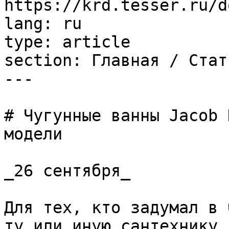
https://krd.tesser.ru/d
lang: ru

type: article

section: Главная / Стать
---

# Чугунные ванны Jacob 
модели

_26 сентября_

Для тех, кто задумал в 
ту или иную сантехнику,