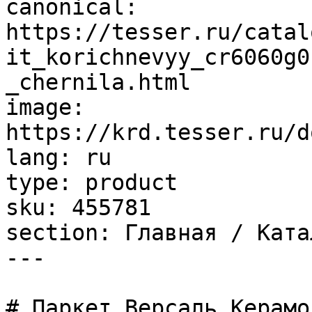
canonical: 
https://tesser.ru/catal
it_korichnevyy_cr6060g0
_chernila.html

image: 
https://krd.tesser.ru/d
lang: ru

type: product

sku: 455781

section: Главная / Ката
---

# Паркет Версаль Керамо