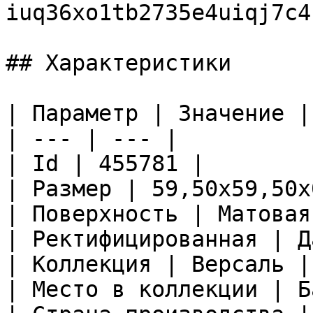
iuq36xo1tb2735e4uiqj7c4
## Характеристики

| Параметр | Значение |

| --- | --- |

| Id | 455781 |

| Размер | 59,50x59,50x
| Поверхность | Матовая
| Ректифицированная | Да
| Коллекция | Версаль |

| Место в коллекции | Б